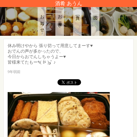
酒肴 あうん
お知らせ
お品書き
写真
地図
休み明けやから 張り切って用意してまーす♥️
おでんの声が多かったので、
今日からおでんしちゃうよー♥️
皆様来てたもー٩( ᐖ )‎‎‎و ̑̑ ♪
9年弱前