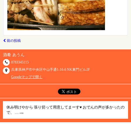
前の投稿
酒肴 あうん
0783345115
兵庫県神戸市中央区中山手通1-16-6 NK東門ビル2F
Googleマップで開く
休み明けやから 張り切って用意してまーす♥️ おでんの声が多かったの
で、 …
9年弱